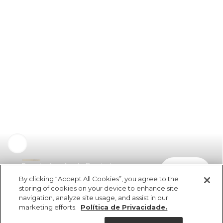
Regata Atoalhada Bordada
comprar
R$ 198,00
By clicking “Accept All Cookies”, you agree to the
storing of cookies on your device to enhance site
navigation, analyze site usage, and assist in our
marketing efforts.
Política de Privacidade.