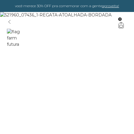
você merece 30% OFF pra comemorar com a gente
aproveita!
0