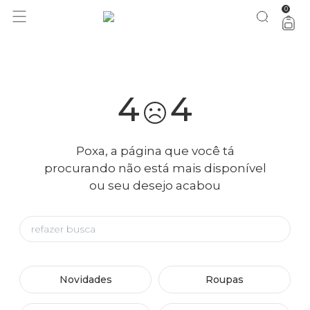
0
você merece 30% OFF pra comemorar com a gente
aproveita!
4
4
Poxa, a página que você tá
procurando não está mais disponível
ou seu desejo acabou
Novidades
Roupas