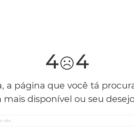
4
4
, a página que você tá procu
á mais disponível ou seu desej