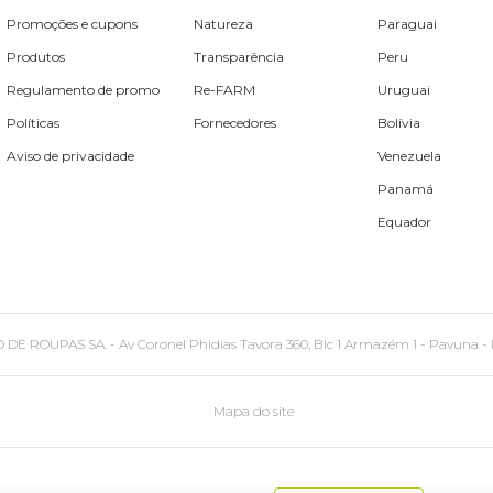
Promoções e cupons
Natureza
Paraguai
Produtos
Transparência
Peru
Regulamento de promo
Re-FARM
Uruguai
Políticas
Fornecedores
Bolívia
Aviso de privacidade
Venezuela
Panamá
Equador
PAS SA. - Av Coronel Phidias Tavora 360, Blc 1 Armazém 1 - Pavuna - Rio de
Mapa do site