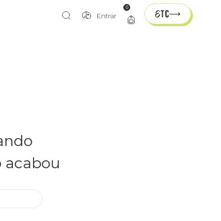
0
Entrar
rando
o acabou