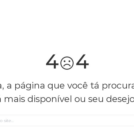
você merece 30% OFF pra comemorar com a gente
aproveita!
4
4
, a página que você tá procu
á mais disponível ou seu desej