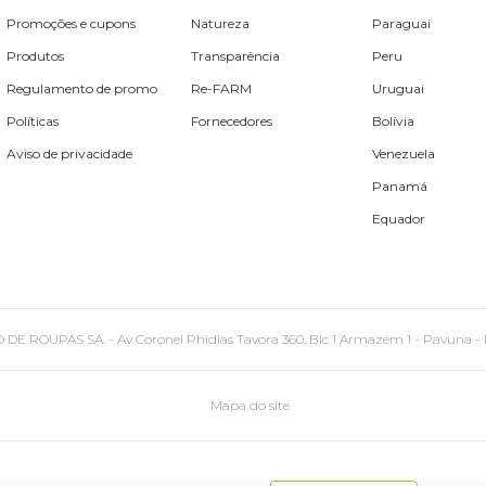
Promoções e cupons
Natureza
Paraguai
Produtos
Transparência
Peru
Regulamento de promo
Re-FARM
Uruguai
Políticas
Fornecedores
Bolívia
Aviso de privacidade
Venezuela
Panamá
Equador
PAS SA. - Av Coronel Phidias Tavora 360, Blc 1 Armazém 1 - Pavuna - Rio de
Mapa do site