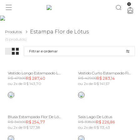
0
você merece 30% OFF pra comemorar com a gente
aproveita!
Estampa Flor de Lótus
Produtos
(5 produtos)
Filtrar e ordenar
Vestido Longo Estampado Lago De Lótus
Vestido Curto Estampado Flor De Lótus
R$ 479,00
R$ 429,00
R$ 287,40
R$ 283,14
ou 2x de R$ 143,70
ou 2x de R$ 141,57
Blusa Estampada Flor De Lótus
Saia Lago De Lótus
R$ 349,00
R$ 398,00
R$ 254,77
R$ 226,86
ou 2x de R$ 127,38
ou 2x de R$ 113,43