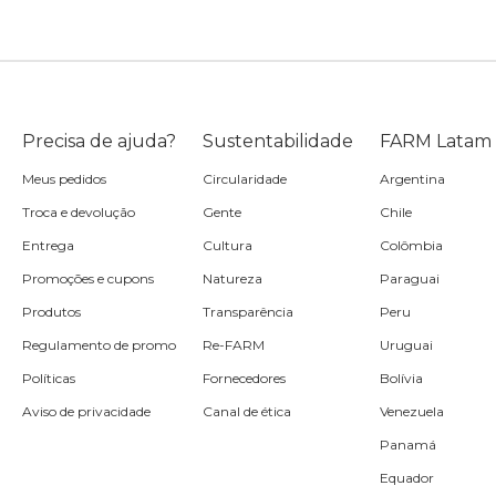
Precisa de ajuda?
Sustentabilidade
FARM Latam
Meus pedidos
Circularidade
Argentina
Troca e devolução
Gente
Chile
Entrega
Cultura
Colômbia
Promoções e cupons
Natureza
Paraguai
Produtos
Transparência
Peru
Regulamento de promo
Re-FARM
Uruguai
Políticas
Fornecedores
Bolívia
Aviso de privacidade
Canal de ética
Venezuela
Panamá
Equador