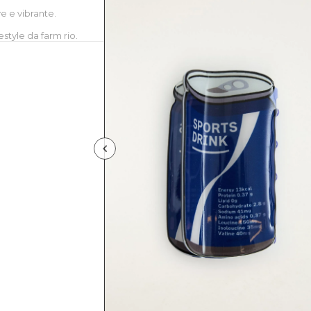
e e vibrante.
style da farm rio.