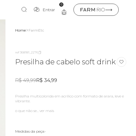
0
Entrar
Home
FarmEtc
ref 368181_2276
Presilha de cabelo soft drink
R$ 49,99
R$ 34,99
Presilha multicolorida em acrílico com formato de arara, leve e
vibrante.
o que não se...
ver mais
Medidas da peça