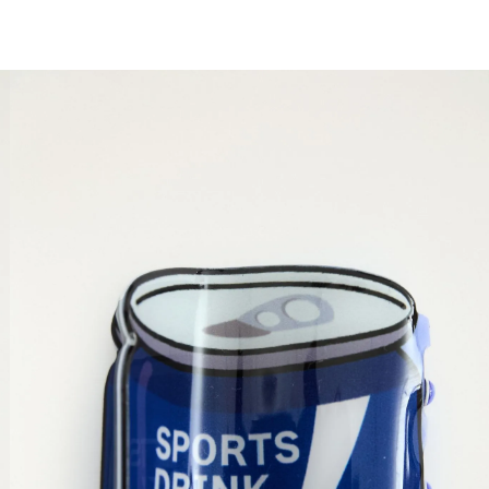
você merece 30% OFF pra comemorar com a gente
aproveita!