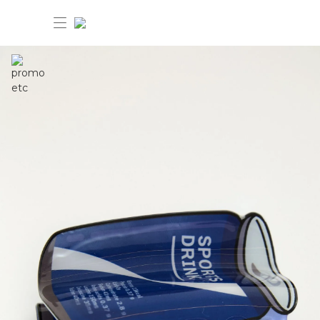
30%OFF ANIVERSÁRIO FARM Etc
Dia dos pais: 40%OFF
Novidades
Produtos
Novidades
Bazar 30%OFF
Produtos