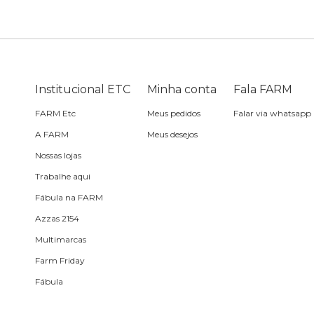
Bike
Planner
Cartão postal
Pra cabelo
Bolsa de praia
Sabonete
headphone
Skate
Estojo
Lenço
Meia
Boné
Bola
Travesseiro de
Sling
Sabonete
Sling
Institucional ETC
Minha conta
Fala FARM
praia
FARM Etc
Meus pedidos
Falar via whatsapp
Corda de celular
Frescobol
A FARM
Meus desejos
Nossas lojas
Caixa de metal
Bola
Trabalhe aqui
Fábula na FARM
Espelho de bolsa
Azzas 2154
Multimarcas
Chaveiro
Farm Friday
Fábula
Meia