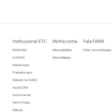
Bike
Planner
Cartão postal
Pra cabelo
Bolsa de praia
Sabonete
headphone
Skate
Estojo
Lenço
Meia
Boné
Bola
Travesseiro de
Sling
Sabonete
Sling
praia
Institucional ETC
Minha conta
Fala FARM
Corda de celular
Frescobol
FARM Etc
Meus pedidos
Falar via whatsapp
A FARM
Meus desejos
Caixa de metal
Bola
Nossas lojas
Trabalhe aqui
Espelho de bolsa
Fábula na FARM
Azzas 2154
Chaveiro
Multimarcas
Farm Friday
Meia
Fábula