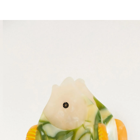
1 ano do Etc = 30% OFF pra você
aproveita!