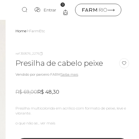
0
Entrar
Home
FarmEtc
ref 359576_2276
Presilha de cabelo peixe
Vendido por parceiro FARM
Saiba mais
R$ 69,00
R$ 48,30
Presilha multicolorida em acrílico com formato de peixe, leve e
vibrante.
o que não se...
ver mais