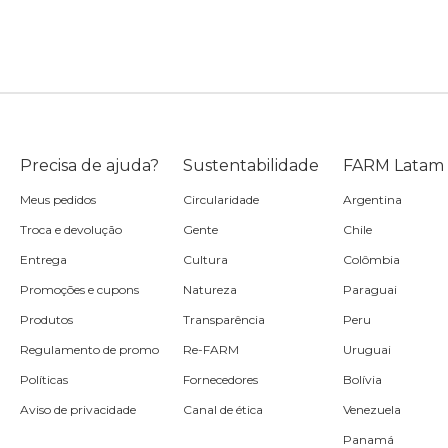
Precisa de ajuda?
Sustentabilidade
FARM Latam
Meus pedidos
Circularidade
Argentina
Troca e devolução
Gente
Chile
Entrega
Cultura
Colômbia
Promoções e cupons
Natureza
Paraguai
Produtos
Transparência
Peru
Regulamento de promo
Re-FARM
Uruguai
Políticas
Fornecedores
Bolívia
Aviso de privacidade
Canal de ética
Venezuela
Panamá