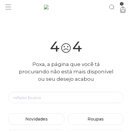
0
você merece 30% OFF pra comemorar com a gente
aproveita!
4
4
Poxa, a página que você tá
procurando não está mais disponível
ou seu desejo acabou
Novidades
Roupas