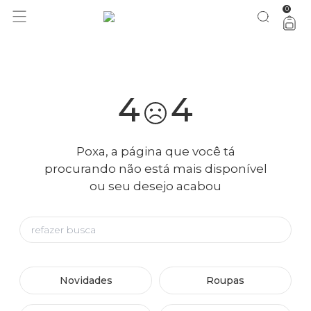
0
você merece 30% OFF pra comemorar com a gente
aproveita!
4
4
Poxa, a página que você tá
procurando não está mais disponível
ou seu desejo acabou
Novidades
Roupas