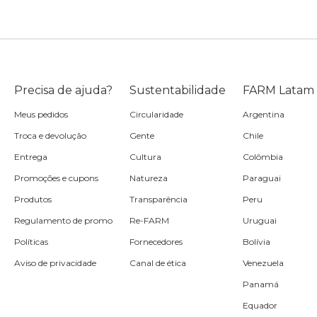
Precisa de ajuda?
Sustentabilidade
FARM Latam
Meus pedidos
Circularidade
Argentina
Troca e devolução
Gente
Chile
Entrega
Cultura
Colômbia
Promoções e cupons
Natureza
Paraguai
Produtos
Transparência
Peru
Regulamento de promo
Re-FARM
Uruguai
Políticas
Fornecedores
Bolívia
Aviso de privacidade
Canal de ética
Venezuela
Panamá
Equador