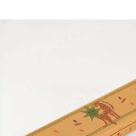
1 ano do Etc = 30% OFF pra você
aproveita!