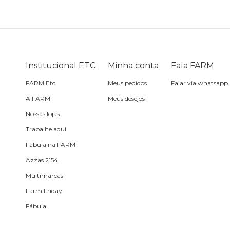
Bike
Planner
Cartão postal
Pra cabelo
Bolsa de praia
Sabonete
headphone
Skate
Estojo
Lenço
Meia
Boné
Bola
Travesseiro de
Sling
Sabonete
Sling
Institucional ETC
Minha conta
Fala FARM
praia
FARM Etc
Meus pedidos
Falar via whatsapp
Corda de celular
Frescobol
A FARM
Meus desejos
Nossas lojas
Caixa de metal
Bola
Trabalhe aqui
Fábula na FARM
Espelho de bolsa
Azzas 2154
Multimarcas
Chaveiro
Farm Friday
Fábula
Meia