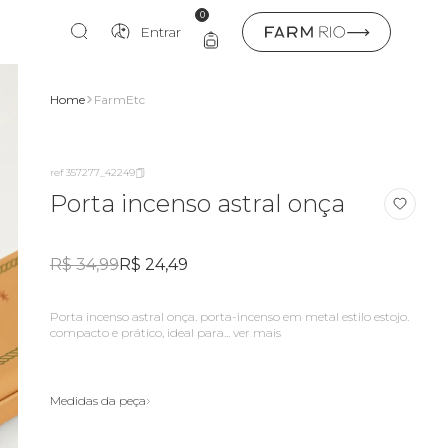
0
Entrar
Home
FarmEtc
ref 357277_42249
Porta incenso astral onça
R$ 34,99
R$ 24,49
Porta incenso astral onça. porta-incenso em metal estilo estojo.
compacto e prático, ideal para...
ver mais
Medidas da peça