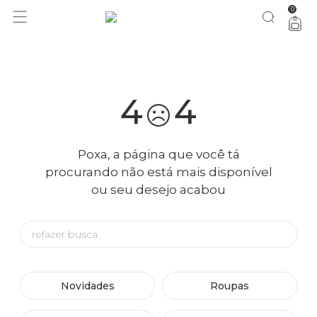
0
você merece 30% OFF pra comemorar com a gente
aproveita!
4
4
Poxa, a página que você tá
procurando não está mais disponível
ou seu desejo acabou
Novidades
Roupas