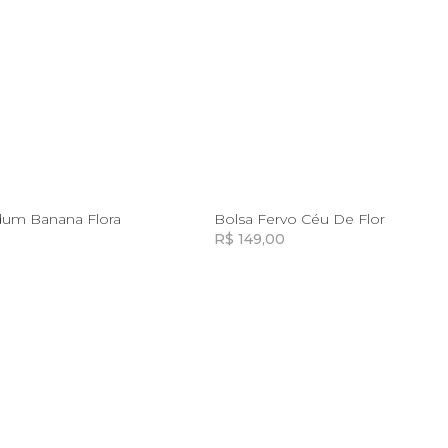
U
U
idum Banana Flora
Bolsa Fervo Céu De Flor
R$ 149,00
Incluir na mochila
Incluir na mochila
Incluir na mochila
Incluir na mochila