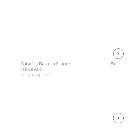
.
33
35
36
37
Sandália Rasteira Slipper
Bolsa Zir
R$ 698,00
ou 6x de R$ 116,33
Incluir na mochila
Esgotado