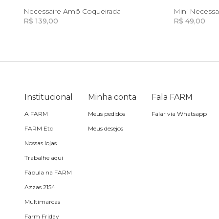
Camping
Casaco
U
Necessaire Amô Coqueirada
Mini Necessa
Saia
R$ 139,00
R$ 49,00
Canga
Fantasia
Incluir na mochila
Incluir na mochila
Calça
Cartão postal
Acessório
Casaco
Carteira
Institucional
Minha conta
Fala FARM
Jeans
A FARM
Meus pedidos
Falar via Whatsapp
Cooler
FARM Etc
Praia
Meus desejos
Nossas lojas
Corda de celular
Trabalhe aqui
Acessório
Fábula na FARM
Espelho de bolsa
Azzas 2154
Multimarcas
Estojo
Farm Friday