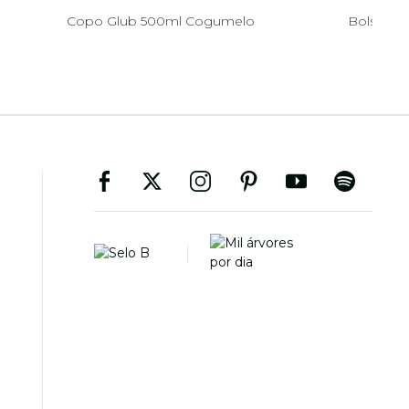
Copo Glub 500ml Cogumelo
Bolsa Fi