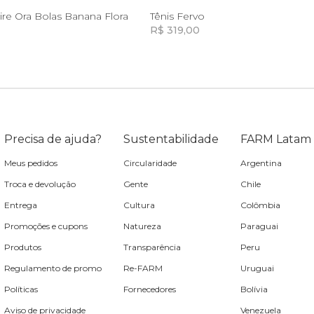
U
35
ire Ora Bolas Banana Flora
Tênis Fervo
R$ 319,00
Incluir na mochila
Incluir na mochila
Incluir na mochila
Incluir na mochila
Precisa de ajuda?
Sustentabilidade
FARM Latam
Meus pedidos
Circularidade
Argentina
Troca e devolução
Gente
Chile
Entrega
Cultura
Colômbia
Promoções e cupons
Natureza
Paraguai
Produtos
Transparência
Peru
Regulamento de promo
Re-FARM
Uruguai
Políticas
Fornecedores
Bolívia
Aviso de privacidade
Venezuela