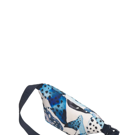
você merece 30% OFF pra comemorar com a gente
aproveita!