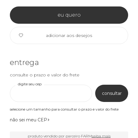
eu quero
adicionar aos desejos
entrega
consulte o prazo e valor do frete
digite seu cep
consultar
selecione um tamanho para consultar o prazo e valor do frete
não sei meu CEP
produto vendido por parceiro FARM
saiba mais