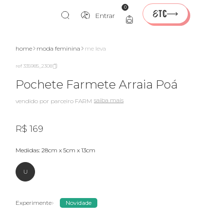
0
Entrar
home
moda feminina
me leva
ref 335985_2308
Pochete Farmete Arraia Poá
saiba mais
vendido por parceiro FARM
R$ 169
medidas: 28cm x 5cm x 13cm
U
Experimente
Novidade