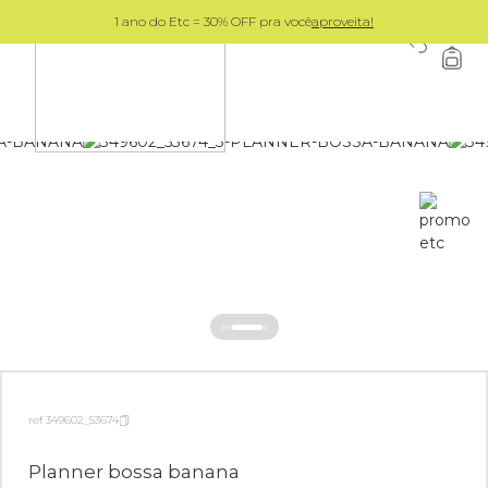
1 ano do Etc = 30% OFF pra você
aproveita!
0
ref 349602_53674
Planner bossa banana