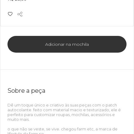
Adicionar na mochila
Sobre a peça
Dê um toque único e criativo às suas peças com o patch
autocolante. feito com material macio e texturizado, ele é
perfeito para customizar roupas, mochilas, acessórios e
muito mais.
o que não se veste, se vive. chegou farm etc, a marca de
lifestyle da farm rio.