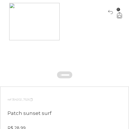
0
ref 354202_7526
Patch sunset surf
R$ 28,99