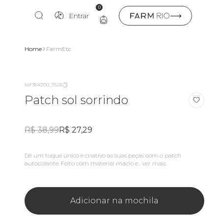
0
Entrar
Home
FarmEtc
ref 354200_7526
Patch sol sorrindo
R$ 38,99
R$ 27,29
Dê um toque único e criativo às suas peças com o patch
autocolante. Feito com material macio e...
ver mais
Adicionar na mochila