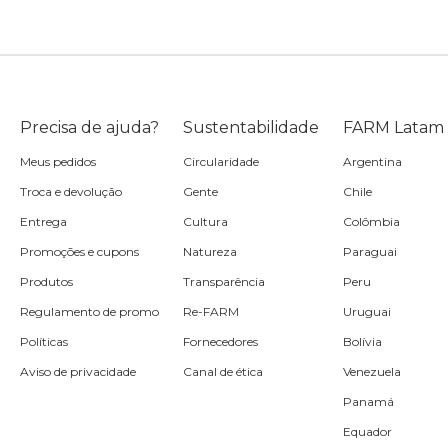
Precisa de ajuda?
Sustentabilidade
FARM Latam
Meus pedidos
Circularidade
Argentina
Troca e devolução
Gente
Chile
Entrega
Cultura
Colômbia
Promoções e cupons
Natureza
Paraguai
Produtos
Transparência
Peru
Regulamento de promo
Re-FARM
Uruguai
Políticas
Fornecedores
Bolívia
Aviso de privacidade
Canal de ética
Venezuela
Panamá
Equador