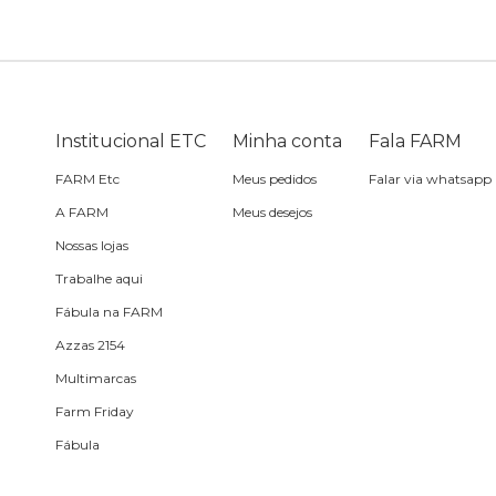
Skate
Estojo
Lenço
Meia
Boné
Bola
Travesseiro de
Sling
Sabonete
Sling
praia
Corda de celular
Frescobol
Institucional ETC
Minha conta
Fala FARM
FARM Etc
Meus pedidos
Falar via whatsapp
Caixa de metal
Bola
A FARM
Meus desejos
Nossas lojas
Espelho de bolsa
Trabalhe aqui
Fábula na FARM
Chaveiro
Azzas 2154
Multimarcas
Meia
Farm Friday
Fábula
Almofada de viagem