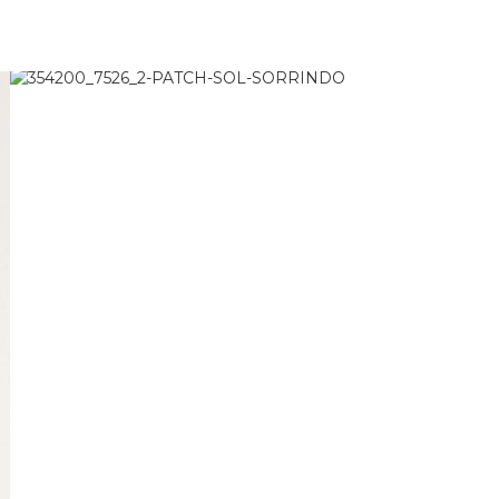
1 ano do Etc = 30% OFF pra você
aproveita!