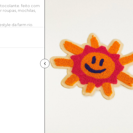
tocolante. feito com
r roupas, mochilas,
style da farm rio.