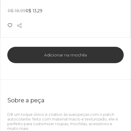
R$ 18,99
R$ 13,29
Adicionar na mochila
Sobre a peça
Dê um toque único e criativo às suas peças com o patch
autocolante. feito com material macio e texturizado, ele é
perfeito para customizar roupas, mochilas, acessórios e
muito mais.