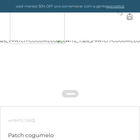
você merece 30% OFF pra comemorar com a gente
aproveita!
0
ref 354172_7526
Patch cogumelo