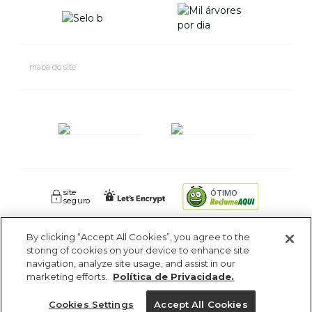
mapa do site
site
ÓTIMO
seguro
By clicking “Accept All Cookies”, you agree to the
FARM RIO CIDADE MARAVILHOSA INDUSTRIA E COMERCIO DE
storing of cookies on your device to enhance site
ROUPAS SA. - Av Coronel Phidias Tavora 360, Blc 1 Armazém 1 -
navigation, analyze site usage, and assist in our
Pavuna - Rio de Janeiro - RJ - CEP: 21535-510. CNPJ: 09.611.669/0005-18
marketing efforts.
Política de Privacidade.
Cookies Settings
Accept All Cookies