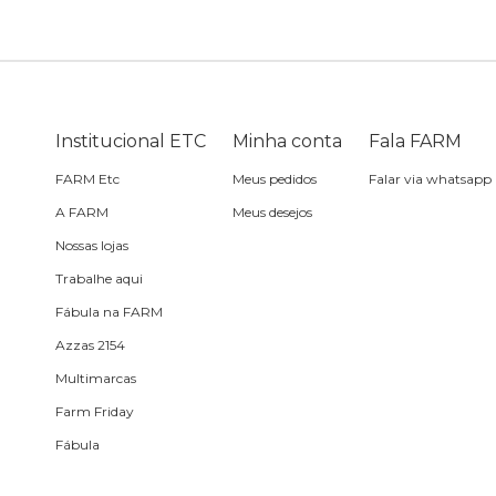
Bike
Planner
Cartão postal
Pra cabelo
Bolsa de praia
Sabonete
headphone
Skate
Estojo
Lenço
Meia
Boné
Bola
Travesseiro de
Sling
Sabonete
Sling
Institucional ETC
Minha conta
Fala FARM
praia
FARM Etc
Meus pedidos
Falar via whatsapp
Corda de celular
Frescobol
A FARM
Meus desejos
Nossas lojas
Caixa de metal
Bola
Trabalhe aqui
Fábula na FARM
Espelho de bolsa
Azzas 2154
Multimarcas
Chaveiro
Farm Friday
Fábula
Meia