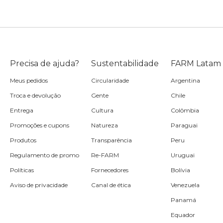
Precisa de ajuda?
Sustentabilidade
FARM Latam
Meus pedidos
Circularidade
Argentina
Troca e devolução
Gente
Chile
Entrega
Cultura
Colômbia
Promoções e cupons
Natureza
Paraguai
Produtos
Transparência
Peru
Regulamento de promo
Re-FARM
Uruguai
Políticas
Fornecedores
Bolívia
Aviso de privacidade
Canal de ética
Venezuela
Panamá
Equador