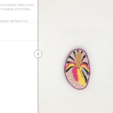
tocolante. feito com
r roupas, mochilas,
style da farm rio.