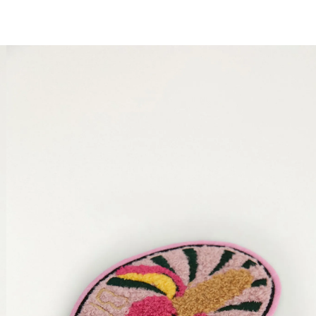
você merece 30% OFF pra comemorar com a gente
aproveita!