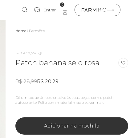
0
Entrar
Home
FarmEtc
ref 354150_7526
Patch banana selo rosa
R$ 28,99
R$ 20,29
Dê um toque único e criativo às suas peças com o patch
autocolante. Feito com material macio e...
ver mais
Adicionar na mochila