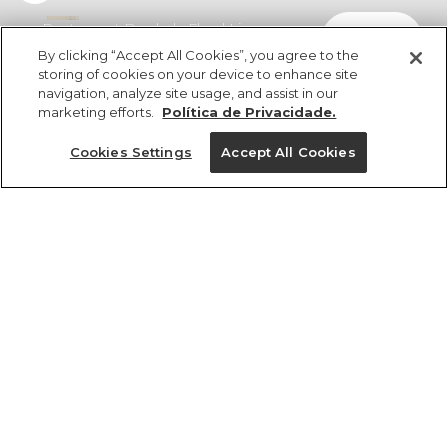
Pantacourt Bordada Floral Lina
comprar
R$ 598,00
R$ 340,86
By clicking “Accept All Cookies”, you agree to the
storing of cookies on your device to enhance site
navigation, analyze site usage, and assist in our
marketing efforts.
Política de Privacidade.
Cookies Settings
Accept All Cookies
ref 357168_0003
Pantacourt Bordada
Floral Lina
Tamanhos
R$ 598,00
R$ 340,86
3x R$ 113,62 sem juros
M
G
GG
PP
P
tamanhos
1 un.
1 un.
PP
P
M
G
GG
Ver medidas da peça