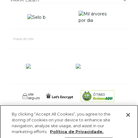
FARM Latam
mapa do site
site
ÓTIMO
seguro
By clicking “Accept All Cookies”, you agree to the
FARM RIO CIDADE MARAVILHOSA INDUSTRIA E COMERCIO DE
storing of cookies on your device to enhance site
ROUPAS SA. - Av Coronel Phidias Tavora 360, Blc 1 Armazém 1 -
navigation, analyze site usage, and assist in our
Pavuna - Rio de Janeiro - RJ - CEP: 21535-510. CNPJ: 09.611.669/0005-18
marketing efforts.
Política de Privacidade.