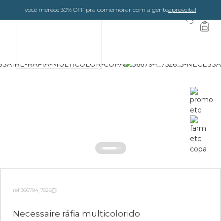
você merece 30% OFF pra comemorar com a gente
aproveita!
0
ref 366794_7526
Necessaire ráfia multicolorido