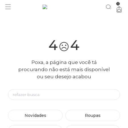
0
você merece 30% OFF pra comemorar com a gente
aproveita!
4
4
Poxa, a página que você tá
procurando não está mais disponível
ou seu desejo acabou
Novidades
Roupas