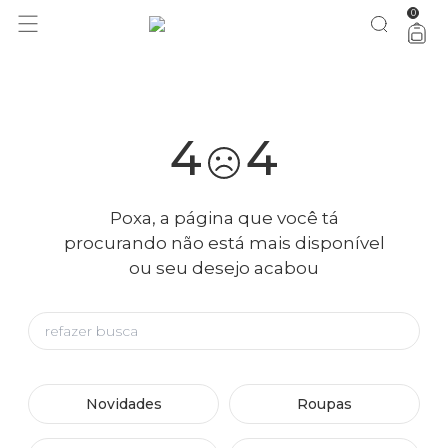
0
você merece 30% OFF pra comemorar com a gente
aproveita!
4
4
Poxa, a página que você tá
procurando não está mais disponível
ou seu desejo acabou
Novidades
Roupas