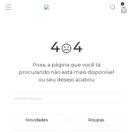
0
você merece 30% OFF pra comemorar com a gente
aproveita!
4
4
Poxa, a página que você tá
procurando não está mais disponível
ou seu desejo acabou
Novidades
Roupas