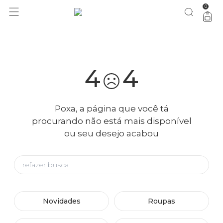
0
você merece 30% OFF pra comemorar com a gente
aproveita!
4
4
Poxa, a página que você tá
procurando não está mais disponível
ou seu desejo acabou
Novidades
Roupas