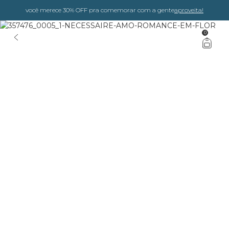
você merece 30% OFF pra comemorar com a gente
aproveita!
0