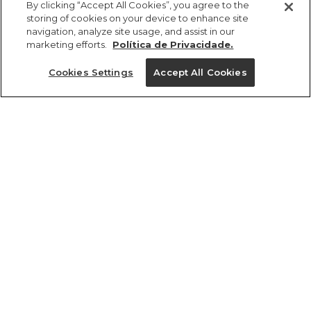
R$ 139,00
By clicking “Accept All Cookies”, you agree to the
storing of cookies on your device to enhance site
navigation, analyze site usage, and assist in our
marketing efforts.
Política de Privacidade.
Cookies Settings
Accept All Cookies
ref 357476_0005
Necessaire Amô
Romance Em Flor
Tamanhos
vendido por parceiro FARM
saiba mais
R$ 139,00
U
tamanhos
1 un.
1 un.
U
Ver medidas da peça
só tem 1!
Experimente
Novidade