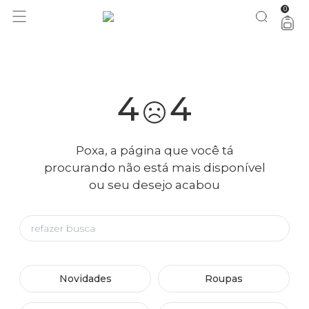
0
você merece 30% OFF pra comemorar com a gente
aproveita!
4
4
Poxa, a página que você tá
procurando não está mais disponível
ou seu desejo acabou
Novidades
Roupas