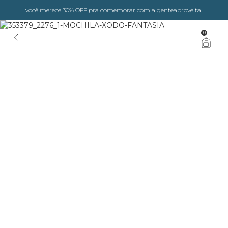
você merece 30% OFF pra comemorar com a gente
aproveita!
0