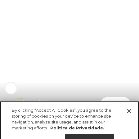
Mochila Xodó Fantasia
comprar
R$ 339,00
By clicking “Accept All Cookies”, you agree to the
storing of cookies on your device to enhance site
navigation, analyze site usage, and assist in our
marketing efforts.
Política de Privacidade.