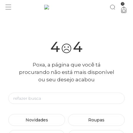
0
você merece 30% OFF pra comemorar com a gente
aproveita!
4
4
Poxa, a página que você tá
procurando não está mais disponível
ou seu desejo acabou
Novidades
Roupas