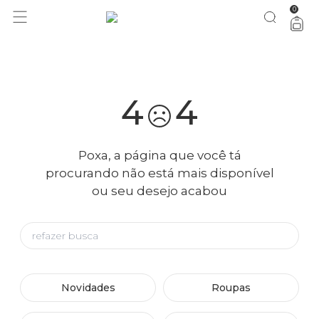
0
você merece 30% OFF pra comemorar com a gente
aproveita!
4
4
Poxa, a página que você tá
procurando não está mais disponível
ou seu desejo acabou
Novidades
Roupas