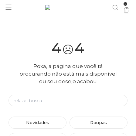
0
você merece 30% OFF pra comemorar com a gente
aproveita!
4
4
Poxa, a página que você tá
procurando não está mais disponível
ou seu desejo acabou
Novidades
Roupas