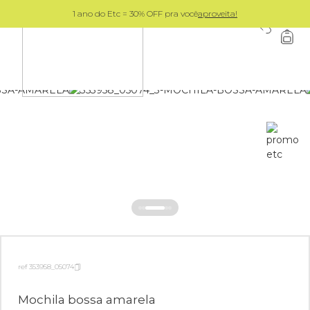
1 ano do Etc = 30% OFF pra você
aproveita!
0
ref 353958_05074
Mochila bossa amarela