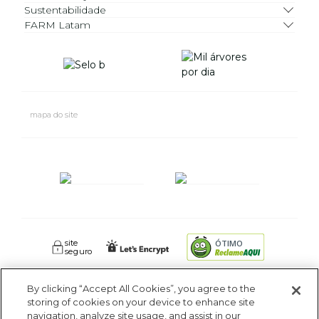
Sustentabilidade
FARM Latam
mapa do site
site
ÓTIMO
seguro
By clicking “Accept All Cookies”, you agree to the
FARM RIO CIDADE MARAVILHOSA INDUSTRIA E COMERCIO DE
storing of cookies on your device to enhance site
ROUPAS SA. - Av Coronel Phidias Tavora 360, Blc 1 Armazém 1 -
navigation, analyze site usage, and assist in our
Pavuna - Rio de Janeiro - RJ - CEP: 21535-510. CNPJ: 09.611.669/0005-18