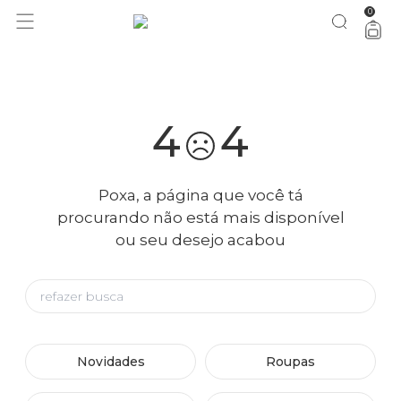
0
você merece 30% OFF pra comemorar com a gente
aproveita!
4
4
Poxa, a página que você tá
procurando não está mais disponível
ou seu desejo acabou
Novidades
Roupas