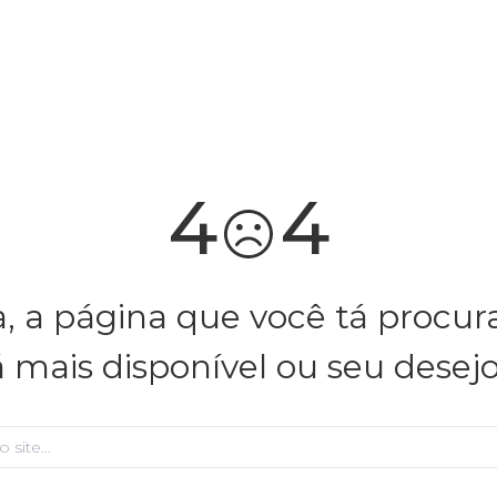
você merece 30% OFF pra comemorar com a gente
aproveita!
4
4
, a página que você tá procu
á mais disponível ou seu desej