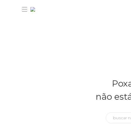
30% OFF ANIVERSÁRIO FARM
Novidades
Poxa
Roupas
Novidades
não est
Bazar
Roupas
Ver tudo
FARM Etc
Bazar