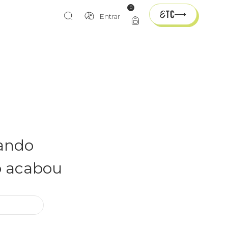
0
Entrar
rando
o acabou