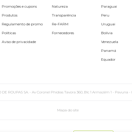
Promoções e cupons
Natureza
Paraguai
Produtos
Transparência
Peru
Regulamento de promo
Re-FARM
Uruguai
Políticas
Fornecedores
Bolívia
Aviso de privacidade
Venezuela
Panamá
Equador
PAS SA. - Av Coronel Phidias Tavora 360, Blc 1 Armazém 1 - Pavuna - Rio de
Mapa do site