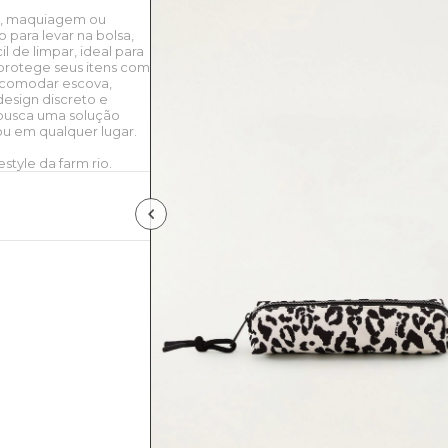
ene, maquiagem ou
 para levar na bolsa,
l de limpar, ideal para
 protege seus itens com
 acomodar escova,
esign discreto e
 busca uma solução
ou em qualquer lugar.
style da farm rio.