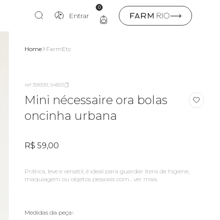
0
Entrar
Home
FarmEtc
ref 358339_54825
Mini nécessaire ora bolas
oncinha urbana
R$ 59,00
prática, leve e versátil, é ideal para guardar itens de higiene,
maquiagem ou objetos pessoais com...
ver mais
Medidas da peça