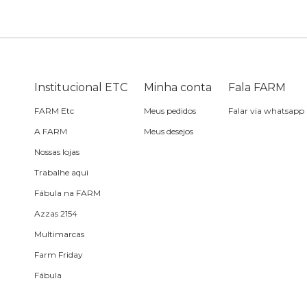
Sling
Sabonete
Sling
praia
Corda de celular
Frescobol
Caixa de metal
Bola
Institucional ETC
Minha conta
Fala FARM
FARM Etc
Meus pedidos
Falar via whatsapp
Espelho de bolsa
A FARM
Meus desejos
Nossas lojas
Chaveiro
Trabalhe aqui
Fábula na FARM
Meia
Azzas 2154
Multimarcas
Almofada de viagem
Farm Friday
Fábula