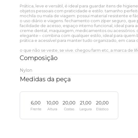
Prática, leve e versátil, é ideal para guardar itens de higi
T-shirt
Short
objetos pessoais com praticidade e estilo. tamanho perfeito
Caixinha de som
FARM Rio + Zee dog
Zee dog
Onça Bandana
Essenciais do dia a dia
Pra levar
Faixa de preço
Etc e tal
mochila ou mala de viagem. possui material resistente e fáci
Ver tudo
Ver tudo
o uso diário e viagens. fechamento com zíper seguro, que
Casaco
Bermuda
facilidade de acesso, espaço interno funcional, ideal para
Mala
LEV
Colecionáveis
Viagem
Colecionáveis
creme dental, maquiagem, medicamentos ou acessórios. d
Zee
Faixa de
Pra levar
elegante – combina com qualquer estilo, ideal para quem
Óculos de sol
Biquíni
Ver tudo
dog
preço
prática e acessível para manter tudo organizado, em casa 
Baby look
Calça
Pin e patch
Esporte
Praia
Clássicos
o que não se veste, se vive. chegou farm etc, a marca de life
Viagem
Colecionáveis
Boia
Canga
Porta isqueiro
Ver tudo
Composição
Regata
Ver tudo
Até R$50
Porta incenso e caixa de fósforo
Viagem
Térmicos
Praia
Clássicos
Nylon
Canga
Cartão postal
Mochila
Ver tudo
Ver tudo
Medidas da peça
Top
Coleira
Até R$100
Vela
Bem-estar
Papelaria
Térmicos
Biquíni
Lenço
Bolsa
Mala
Ver tudo
Etc e tal
Ver tudo
Guia e
Até R$200
6,00
10,00
20,00
21,00
20,00
peitoral
Boné e chapéu
Urbano
Decoração
Papelaria
Frente
Altura
Costas
Largura
Elástico
Boné e chapéu
Sabonete
Necessaire
Necessaire
Óculos de sol
Ver tudo
Garrafa e copo
Bolsa
Cinto de
Até R$300
correr
Pra cabelo
Esporte
Corda de
Decoração
Travesseiro de praia
Térmicos
Mochila
Boia
Garrafa
Ver tudo
Copo
Capa de
celular