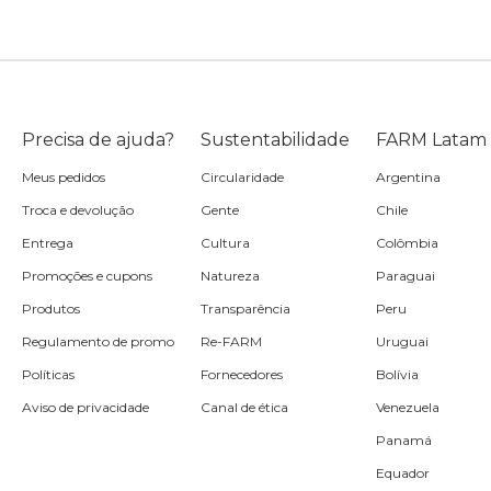
Precisa de ajuda?
Sustentabilidade
FARM Latam
Meus pedidos
Circularidade
Argentina
Troca e devolução
Gente
Chile
Entrega
Cultura
Colômbia
Promoções e cupons
Natureza
Paraguai
Produtos
Transparência
Peru
Regulamento de promo
Re-FARM
Uruguai
Políticas
Fornecedores
Bolívia
Aviso de privacidade
Canal de ética
Venezuela
Panamá
Equador