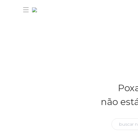
30% OFF ANIVERSÁRIO FARM
Novidades
Poxa
Roupas
Novidades
não est
Bazar
Roupas
Ver tudo
FARM Etc
Bazar