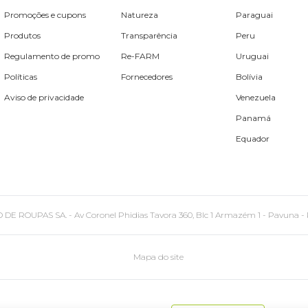
Promoções e cupons
Natureza
Paraguai
Produtos
Transparência
Peru
Regulamento de promo
Re-FARM
Uruguai
Políticas
Fornecedores
Bolívia
Aviso de privacidade
Venezuela
Panamá
Equador
PAS SA. - Av Coronel Phidias Tavora 360, Blc 1 Armazém 1 - Pavuna - Rio de
Mapa do site