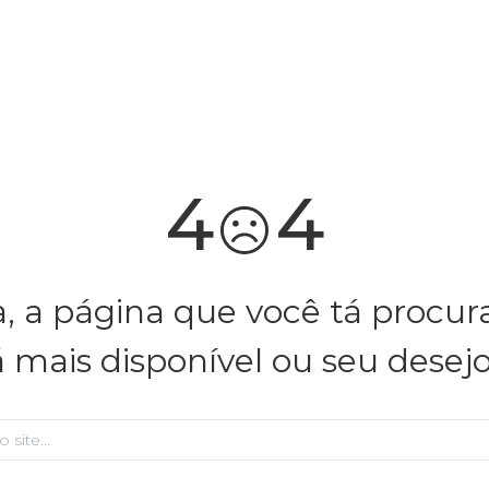
você merece 30% OFF pra comemorar com a gente
aproveita!
4
4
, a página que você tá procu
á mais disponível ou seu desej