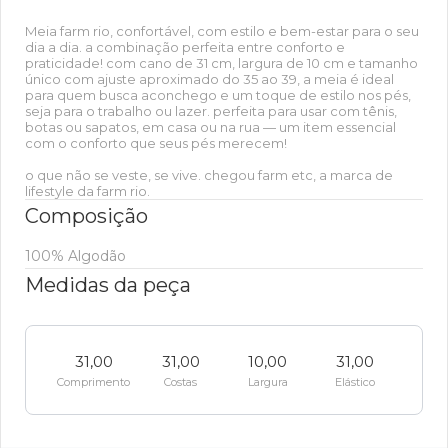
Meia farm rio, confortável, com estilo e bem-estar para o seu
dia a dia. a combinação perfeita entre conforto e
praticidade! com cano de 31 cm, largura de 10 cm e tamanho
único com ajuste aproximado do 35 ao 39, a meia é ideal
para quem busca aconchego e um toque de estilo nos pés,
seja para o trabalho ou lazer. perfeita para usar com tênis,
botas ou sapatos, em casa ou na rua — um item essencial
com o conforto que seus pés merecem!
o que não se veste, se vive. chegou farm etc, a marca de
lifestyle da farm rio.
Composição
100% Algodão
Medidas da peça
31,00
31,00
10,00
31,00
Comprimento
Costas
Largura
Elástico