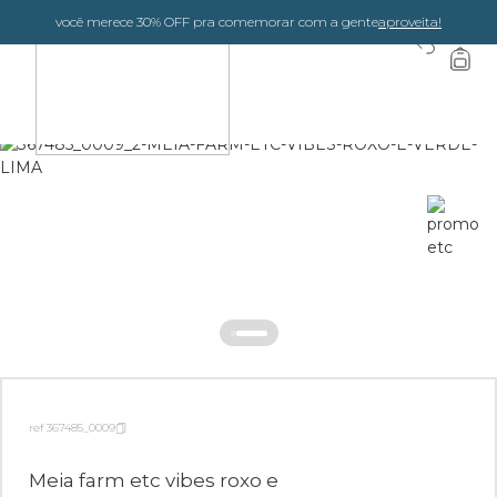
você merece 30% OFF pra comemorar com a gente
aproveita!
0
ref 367485_0009
Meia farm etc vibes roxo e