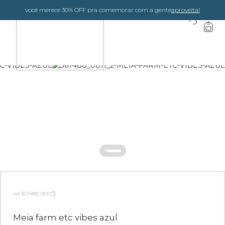
você merece 30% OFF pra comemorar com a gente
aproveita!
0
ref 367488_0011
Meia farm etc vibes azul