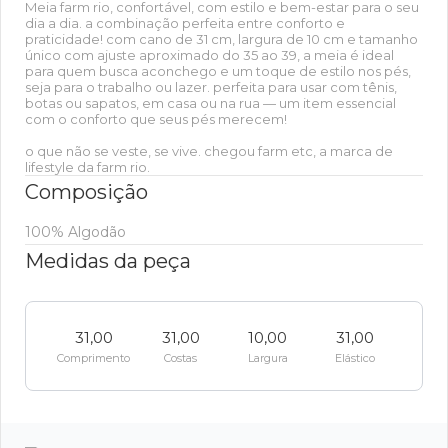
Meia farm rio, confortável, com estilo e bem-estar para o seu
dia a dia. a combinação perfeita entre conforto e
praticidade! com cano de 31 cm, largura de 10 cm e tamanho
único com ajuste aproximado do 35 ao 39, a meia é ideal
para quem busca aconchego e um toque de estilo nos pés,
seja para o trabalho ou lazer. perfeita para usar com tênis,
botas ou sapatos, em casa ou na rua — um item essencial
com o conforto que seus pés merecem!
o que não se veste, se vive. chegou farm etc, a marca de
lifestyle da farm rio.
Composição
100% Algodão
Medidas da peça
31,00
31,00
10,00
31,00
Comprimento
Costas
Largura
Elástico