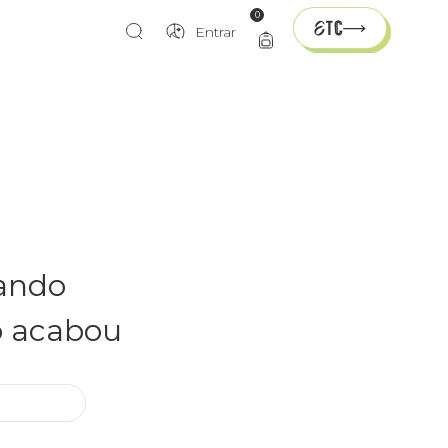
0
Entrar
rando
o acabou