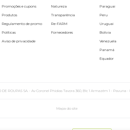
Promoções e cupons
Natureza
Paraguai
Produtos
Transparência
Peru
Regulamento de promo
Re-FARM
Uruguai
Políticas
Fornecedores
Bolívia
Aviso de privacidade
Venezuela
Panamá
Equador
PAS SA. - Av Coronel Phidias Tavora 360, Blc 1 Armazém 1 - Pavuna - Rio de
Mapa do site