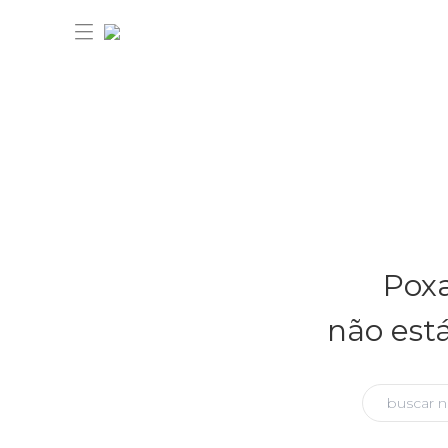
30% OFF ANIVERSÁRIO FARM
Novidades
Poxa
Roupas
Novidades
não est
Bazar
Roupas
Ver tudo
FARM Etc
Bazar