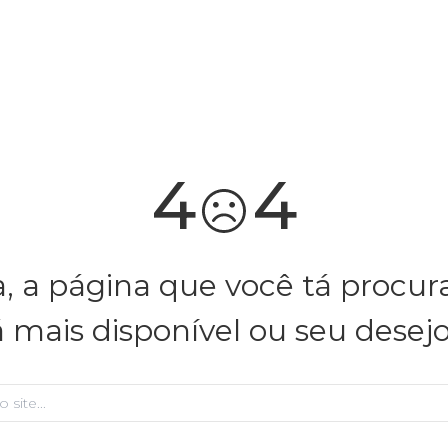
você merece 30% OFF pra comemorar com a gente
aproveita!
4
4
, a página que você tá procu
á mais disponível ou seu desej