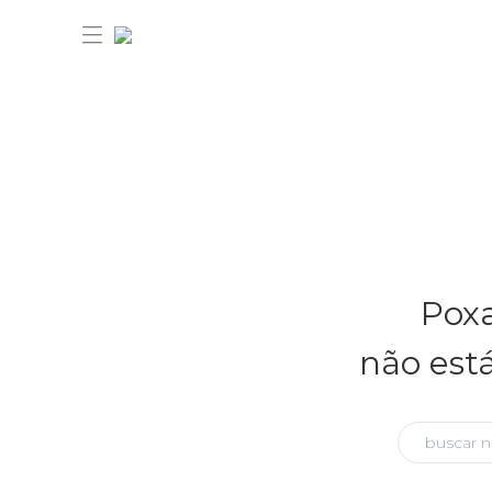
30% OFF ANIVERSÁRIO FARM
Novidades
Poxa
Roupas
Novidades
não est
Bazar
Roupas
Ver tudo
FARM Etc
Bazar