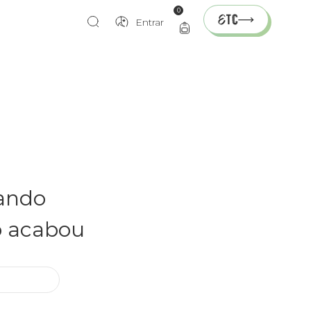
0
Entrar
rando
o acabou