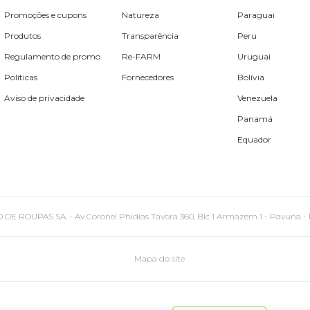
Promoções e cupons
Natureza
Paraguai
Produtos
Transparência
Peru
Regulamento de promo
Re-FARM
Uruguai
Políticas
Fornecedores
Bolívia
Aviso de privacidade
Venezuela
Panamá
Equador
PAS SA. - Av Coronel Phidias Tavora 360, Blc 1 Armazém 1 - Pavuna - Rio de
Mapa do site