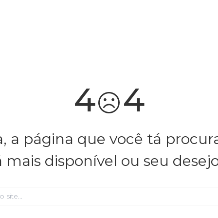
você merece 30% OFF pra comemorar com a gente
aproveita!
4
4
, a página que você tá procu
á mais disponível ou seu desej