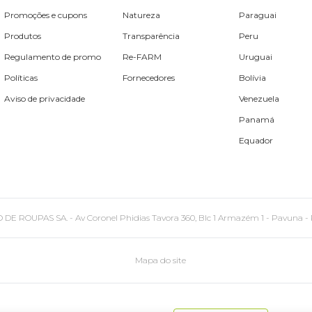
Promoções e cupons
Natureza
Paraguai
Produtos
Transparência
Peru
Regulamento de promo
Re-FARM
Uruguai
Políticas
Fornecedores
Bolívia
Aviso de privacidade
Venezuela
Panamá
Equador
PAS SA. - Av Coronel Phidias Tavora 360, Blc 1 Armazém 1 - Pavuna - Rio de
Mapa do site