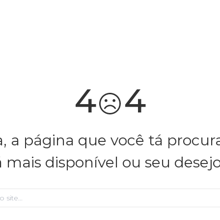
4
4
, a página que você tá procu
á mais disponível ou seu desej