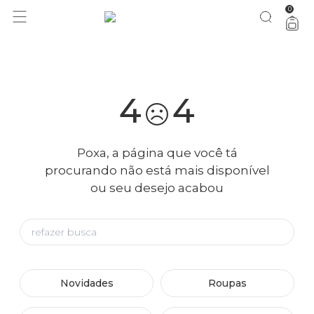
0
você merece 30% OFF pra comemorar com a gente
aproveita!
4
4
Poxa, a página que você tá
procurando não está mais disponível
ou seu desejo acabou
Novidades
Roupas