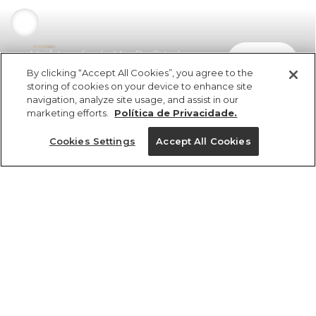
Maiô Localizado Mar De Estrelas
comprar
R$ 549,00
By clicking “Accept All Cookies”, you agree to the
storing of cookies on your device to enhance site
navigation, analyze site usage, and assist in our
marketing efforts.
Política de Privacidade.
Cookies Settings
Accept All Cookies
ref 351735_54596
Maiô Localizado Mar
De Estrelas
Tamanhos
R$ 549,00
5x R$ 109,80 sem juros
PP
GG
P
M
G
25%OFF no app, cupom: VEMPROAPP
1 un.