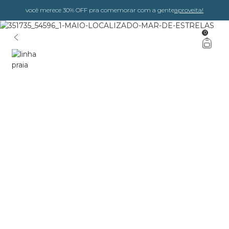
você merece 30% OFF pra comemorar com a gente
aproveita!
0