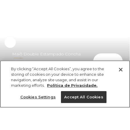
Maiô Double Estampado Concha
comprar
Pintada
By clicking “Accept All Cookies”, you agree to the
R$ 449,00
storing of cookies on your device to enhance site
navigation, analyze site usage, and assist in our
marketing efforts.
Política de Privacidade.
Cookies Settings
Accept All Cookies
ref 347902_53124
Maiô Double
Estampado Concha
Tamanhos
Pintada