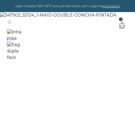
você merece 30% OFF pra comemorar com a gente
aproveita!
0