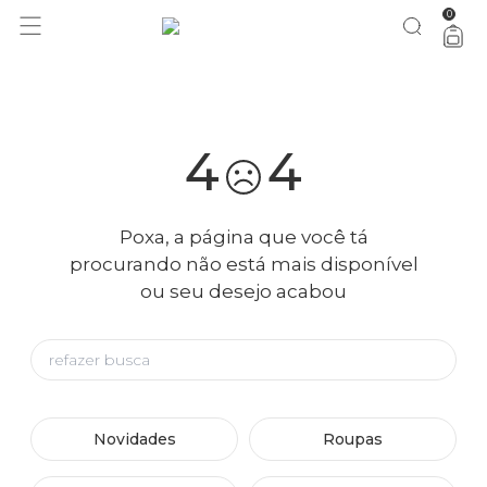
0
você merece 30% OFF pra comemorar com a gente
aproveita!
4
4
Poxa, a página que você tá
procurando não está mais disponível
ou seu desejo acabou
Novidades
Roupas