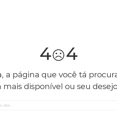
você merece 30% OFF pra comemorar com a gente
aproveita!
4
4
, a página que você tá procu
á mais disponível ou seu desej