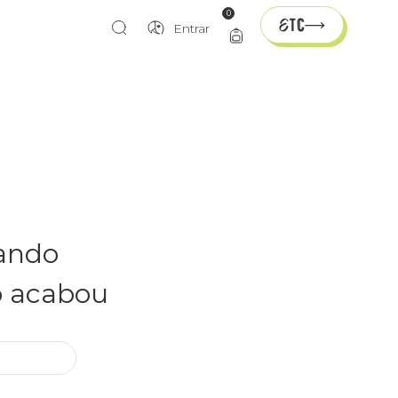
0
Entrar
rando
o acabou