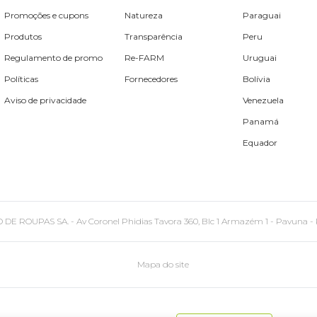
Promoções e cupons
Natureza
Paraguai
Produtos
Transparência
Peru
Regulamento de promo
Re-FARM
Uruguai
Políticas
Fornecedores
Bolívia
Aviso de privacidade
Venezuela
Panamá
Equador
PAS SA. - Av Coronel Phidias Tavora 360, Blc 1 Armazém 1 - Pavuna - Rio de
Mapa do site