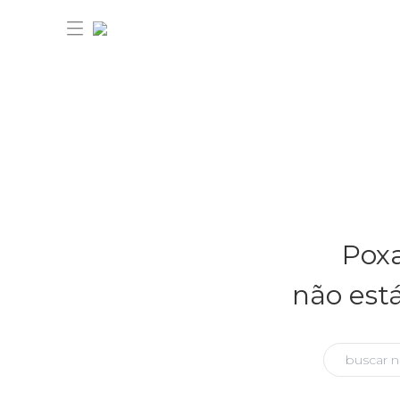
30% OFF ANIVERSÁRIO FARM
Novidades
Poxa
Roupas
Novidades
não est
Bazar
Roupas
Ver tudo
FARM Etc
Bazar