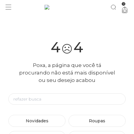
0
você merece 30% OFF pra comemorar com a gente
aproveita!
4
4
Poxa, a página que você tá
procurando não está mais disponível
ou seu desejo acabou
Novidades
Roupas