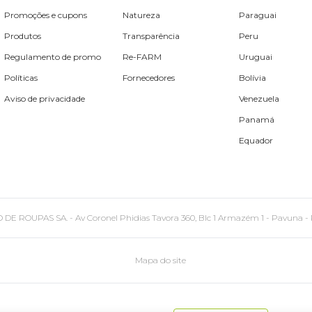
Promoções e cupons
Natureza
Paraguai
Produtos
Transparência
Peru
Regulamento de promo
Re-FARM
Uruguai
Políticas
Fornecedores
Bolívia
Aviso de privacidade
Venezuela
Panamá
Equador
PAS SA. - Av Coronel Phidias Tavora 360, Blc 1 Armazém 1 - Pavuna - Rio de
Mapa do site