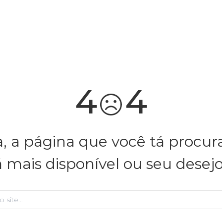
você merece 30% OFF pra comemorar com a gente
aproveita!
4
4
, a página que você tá procu
á mais disponível ou seu desej