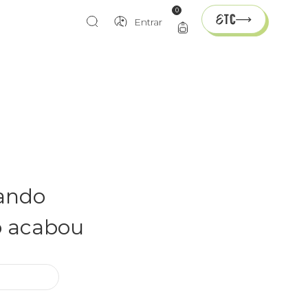
0
Entrar
rando
o acabou