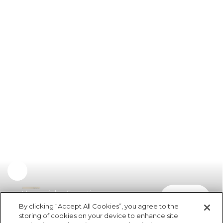
Macaquinho Esportivo
comprar
R$ 398,00
R$ 214,92
By clicking “Accept All Cookies”, you agree to the
storing of cookies on your device to enhance site