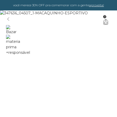
você merece 30% OFF pra comemorar com a gente
aproveita!
0