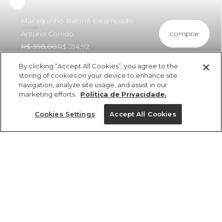
Macaquinho Balonê Estampado
comprar
Antúrio Corrido
R$ 398,00
R$ 214,92
By clicking “Accept All Cookies”, you agree to the
storing of cookies on your device to enhance site
navigation, analyze site usage, and assist in our
marketing efforts.
Política de Privacidade.
ref 346380_52724
Macaquinho Balonê
Cookies Settings
Accept All Cookies
Estampado Antúrio
Corrido
Tamanhos
vendido por parceiro FARM
saiba mais
R$ 398,00
R$ 214,92
PP
P
M
G
GG
2x R$ 107,46 sem juros