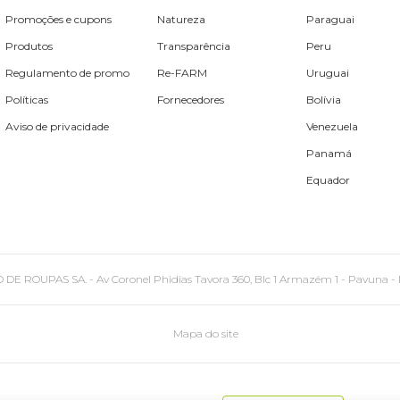
Promoções e cupons
Natureza
Paraguai
Produtos
Transparência
Peru
Regulamento de promo
Re-FARM
Uruguai
Políticas
Fornecedores
Bolívia
Aviso de privacidade
Venezuela
Panamá
Equador
PAS SA. - Av Coronel Phidias Tavora 360, Blc 1 Armazém 1 - Pavuna - Rio de
Mapa do site