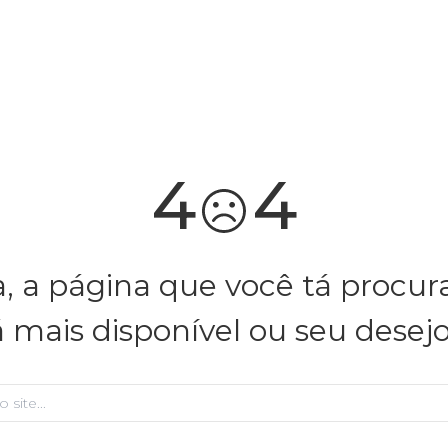
você merece 30% OFF pra comemorar com a gente
aproveita!
4
4
, a página que você tá procu
á mais disponível ou seu desej