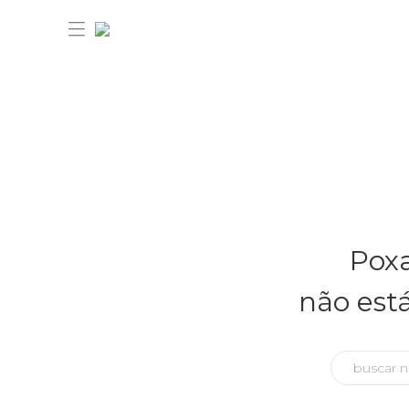
30% OFF ANIVERSÁRIO FARM
Novidades
Poxa
Roupas
Novidades
não est
Bazar
Roupas
Ver tudo
FARM Etc
Bazar