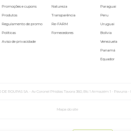
Promoções e cupons
Natureza
Paraguai
Produtos
Transparência
Peru
Regulamento de promo
Re-FARM
Uruguai
Políticas
Fornecedores
Bolívia
Aviso de privacidade
Venezuela
Panamá
Equador
PAS SA. - Av Coronel Phidias Tavora 360, Blc 1 Armazém 1 - Pavuna - Rio de
Mapa do site