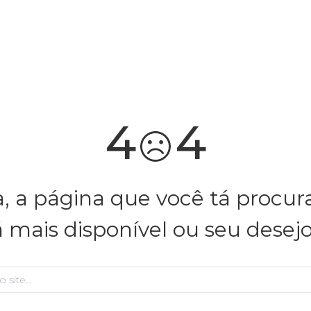
você merece 30% OFF pra comemorar com a gente
aproveita!
4
4
, a página que você tá procu
á mais disponível ou seu desej