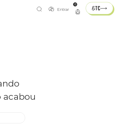
0
Entrar
rando
o acabou